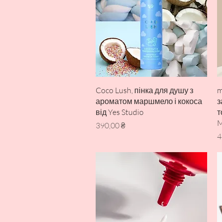
Швидкий перегляд
Coco Lush, пінка для душу з
m
ароматом маршмело і кокоса
з
від Yes Studio
т
M
Ціна
390,00 ₴
Ц
4