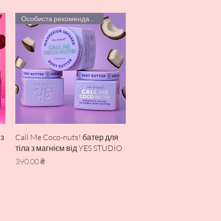
Особиста рекомендація!
Швидкий перегляд
 з
Call Me Coco-nuts! батер для
тіла з магнієм від YES STUDIO
Ціна
390,00 ₴