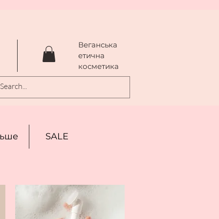
Веганська
a
етична
косметика
льше
SALE