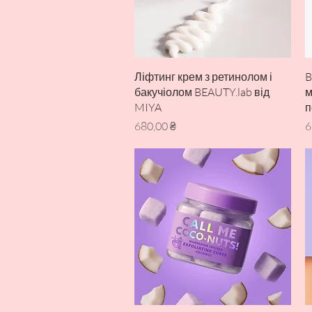
Швидкий перегляд
Ліфтинг крем з ретинолом і
B
бакучіолом BEAUTY.lab від
м
MIYA
п
Ціна
Ц
680,00 ₴
6