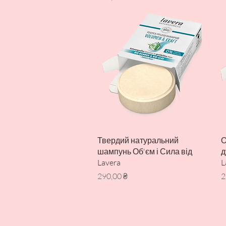
Швидкий перегляд
Твердий натуральний
О
шампунь Об'єм і Сила від
д
Lavera
L
Ціна
Ц
290,00 ₴
2