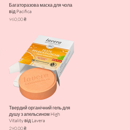
Швидкий перегляд
Багаторазова маска для чола
від Pacifica
Ціна
960,00 ₴
Швидкий перегляд
Твердий органічний гель для
душу з апельсином High
Vitality від Lavera
Ціна
290,00 ₴