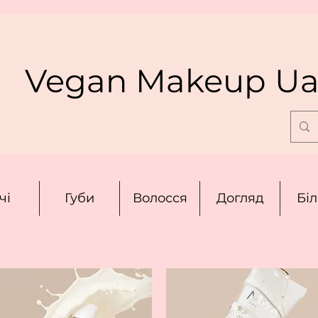
Vegan Makeup U
чі
Губи
Волосся
Догляд
Бі