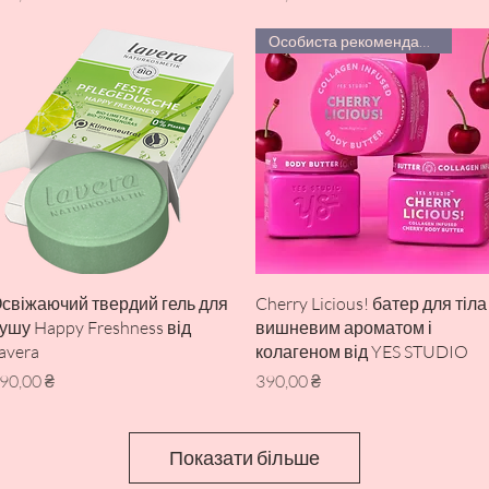
Особиста рекомендація!
Швидкий перегляд
Швидкий перегляд
свіжаючий твердий гель для
Cherry Licious! батер для тіла
ушу Happy Freshness від
вишневим ароматом і
avera
колагеном від YES STUDIO
іна
Ціна
90,00 ₴
390,00 ₴
Показати більше