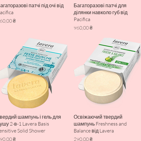
Швидкий перегляд
Швидкий перегляд
агаторазові патчі під очі від
Багаторазові патчі для
acifica
ділянки навколо губ від
Pacifica
іна
60,00 ₴
Ціна
960,00 ₴
Швидкий перегляд
Швидкий перегляд
вердий шампунь і гель для
Освіжаючий твердий
ушу 2-в-1 Lavera Basis
шампунь Freshness and
ensitive Solid Shower
Balance від Lavera
іна
Ціна
90,00 ₴
290,00 ₴