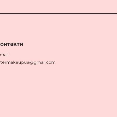
онтакти
mail:
ltermakeupua@gmail.com