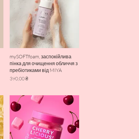
Швидкий перегляд
mySOFTfoam, заспокійлива
пінка для очищення обличчя з
пребіотиками від MIYA
Ціна
390,00 ₴