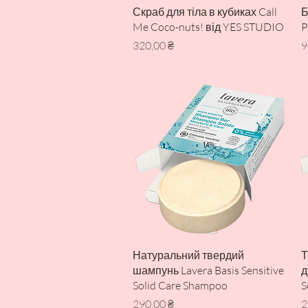
Швидкий перегляд
Скраб для тіла в кубиках Call
Б
Me Coco-nuts! від YES STUDIO
P
Ціна
Ц
320,00 ₴
9
Швидкий перегляд
Натуральний твердий
Т
шампунь Lavera Basis Sensitive
д
Solid Care Shampoo
S
Ціна
Ц
290,00 ₴
2