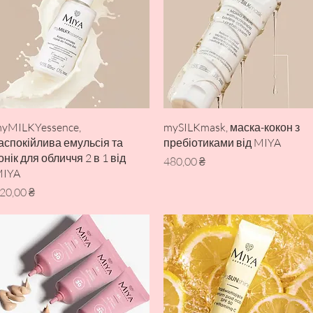
Швидкий перегляд
Швидкий перегляд
yMILKYessence,
mySILKmask, маска-кокон з
аспокійлива емульсія та
пребіотиками від MIYA
онік для обличчя 2 в 1 від
Ціна
480,00 ₴
IYA
іна
20,00 ₴