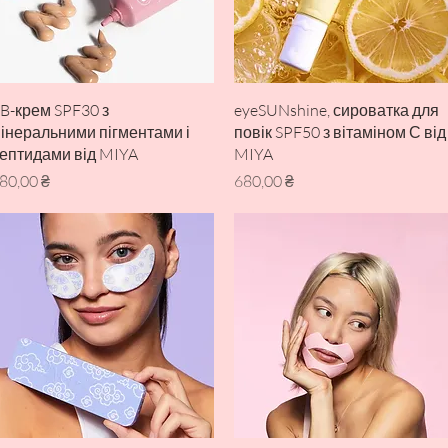
Швидкий перегляд
Швидкий перегляд
B-крем SPF30 з
eyeSUNshine, сироватка для
інеральними пігментами і
повік SPF50 з вітаміном С від
ептидами від MIYA
MIYA
іна
Ціна
80,00 ₴
680,00 ₴