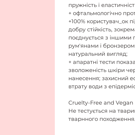
пружність і еластичніст
+ офтальмологічно про
+100% користувач_ок пі
добру стійкість, зокрем
поєднується з іншими 
рум'янами і бронзером;
натуральний вигляд;
+ апаратні тести показ
зволоженість шкіри че
нанесення; захисний е
втрату води з епідерміс
Cruelty-Free and Vegan
Не тестується на твари
тварнного походження