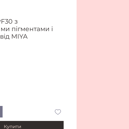
F30 з
ми пігментами і
від MIYA
Купити