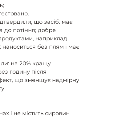
Caprylic/Capric
ь;
Niacinamide, T
тестовано.
Glucan Oligosa
дтвердили, що засіб: має
Tetraisopalmit
а до потіння; добре
Cera**, Acetyl
продуктами, наприклад
Saccharide Iso
 наноситься без плям і має
Annuus Seed Oil
Xanthan Gum**,
али: на 20% кращу
Magnesium Sul
рез годину після
Trihydroxystea
фект, що зменшує надмірну
Alcohol**, Tet
у.
Diacetate**, Ste
Polyhydroxyste
Benzoate, Pot
нах і не містить сировин
Alumina**, Silic
.
CI 77891**, CI 7
77499**