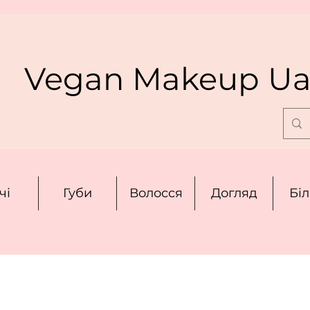
Vegan Makeup U
чі
Губи
Волосся
Догляд
Бі