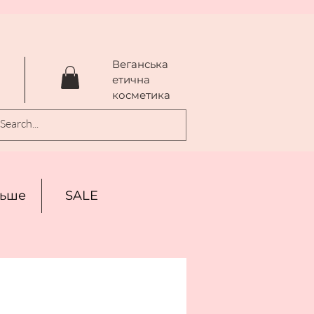
Веганська
a
етична
косметика
льше
SALE