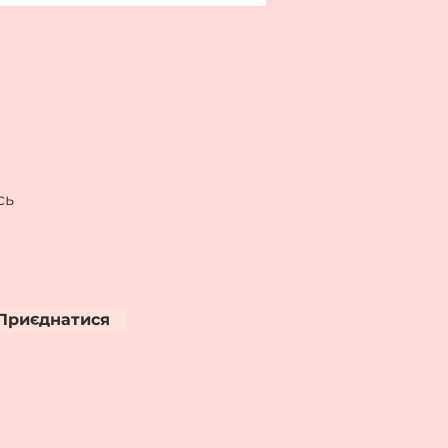
о походження
сь
Приєднатися