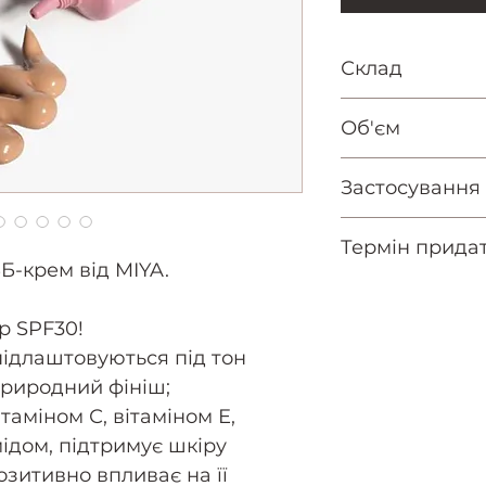
Склад
Aqua*, Isoamyl
Об'єм
Hydrogenated V
Polyglyceryl-4 
30 мл
Застосування
Propanediol*, 
Dicaprylate**
Нанесіть крем
Термін придат
Seed Oil*, Octy
обличчя та на
Б-крем від MIYA.
Phosphate**, B
розподіліть к
01 Light 01/20
Methoxyphenyl 
спонжем.
02 Natural - 1
р SPF30!
Triazone, Vitis 
Використовуйт
03 Beige - 08/
підлаштовуються під тон
Diethylamino 
основу під ма
природний фініш;
Benzoate, Glyce
таміном С, вітаміном Е,
Magnesium Ste
ідом, підтримує шкіру
Dioxide**, Sorb
зитивно впливає на її