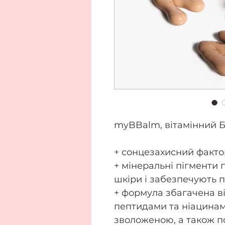
myBBalm, вітамінний Б
+ сонцезахисний факто
+ мінеральні пігменти 
шкіри і забезпечують 
+ формула збагачена ві
пептидами та ніацинам
зволоженою, а також по