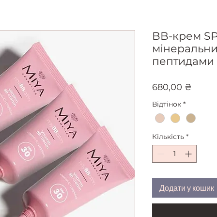
BB-крем SP
мінеральни
пептидами 
Ціна
680,00 ₴
Відтінок
*
Кількість
*
Додати у кошик