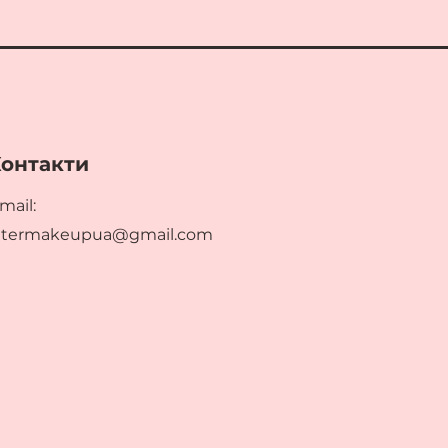
онтакти
mail:
ltermakeupua@gmail.com