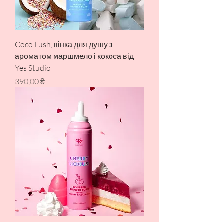
Coco Lush, пінка для душу з
ароматом маршмело і кокоса від
Yes Studio
Ціна
390,00 ₴