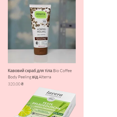
Кавовий скраб для тіла Bio Coffee
Body Peeling від Alterra
Ціна
320,00 ₴