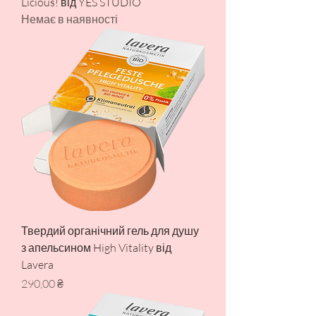
Licious! від YES STUDIO
Немає в наявності
Твердий органічний гель для душу
з апельсином High Vitality від
Lavera
Ціна
290,00 ₴