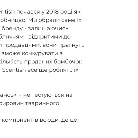
tish почався у 2018 році як
бницво. Ми обрали саме їх,
ті бренду - залишаючись
бличчям і відкритими до
и продавцями, вони прагнуть
а зможе конкурувати з
кількість проданих бомбочок
 Scentish все ще роблять їх
анські - не тестуються на
ь сировин тваринного
компонентів всюди, де це