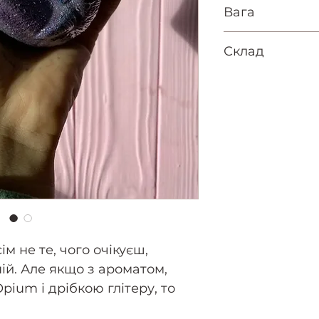
Вага
150 г
Склад
Sodium bicarbo
Oryza Sativa (R
Polysorbate 80
Sodium Lauryl 
+/- Theobroma
Butter, Potass
E555, Titanium
E172, +/- CI 42
77891. BENZYL
ім не те, чого очікуєш,
LINALOOL.
ій. Але якщо з ароматом,
ium і дрібкою глітеру, то