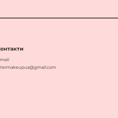
онтакти
mail:
ltermakeupua@gmail.com