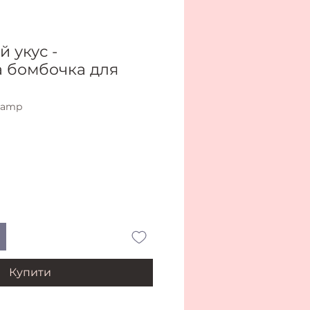
 укус -
а бомбочка для
-vamp
Купити