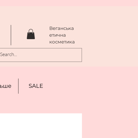
Веганська
a
етична
косметика
льше
SALE