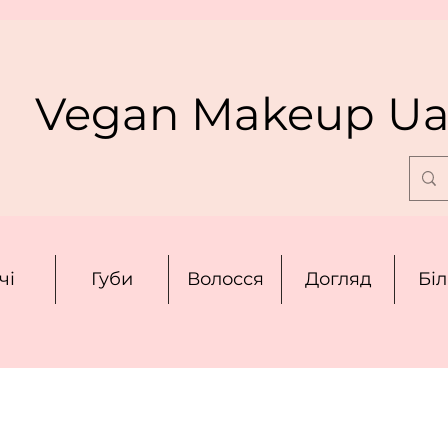
Vegan Makeup U
чі
Губи
Волосся
Догляд
Бі