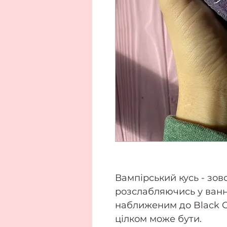
Вампірський кусь - зовс
розслабляючись у ванн
наближеним до Black Op
цілком може бути.