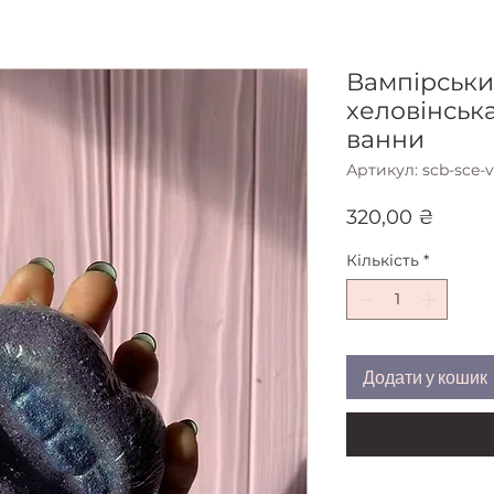
Вампірський
хеловінськ
ванни
Артикул: scb-sce
Ціна
320,00 ₴
Кількість
*
Додати у кошик