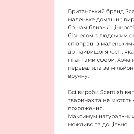
Британський бренд Scen
маленьке домашнє виро
бо нам близькі ціннос
бізнесом з людським о
співпраці з маленьким
до найвищої якості, як
гігантами сфери. Хоча 
перевалила за мільйон,
вручну.
Всі вироби Scentish вег
тваринах та не містят
походження.
Максимум натуральних 
можливо та доцільно.