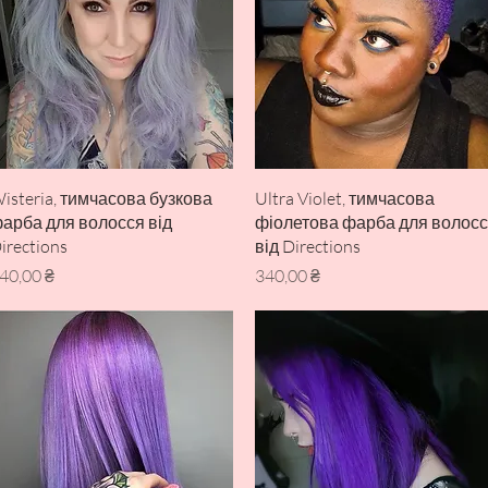
Швидкий перегляд
Швидкий перегляд
isteria, тимчасова бузкова
Ultra Violet, тимчасова
арба для волосся від
фіолетова фарба для волос
irections
від Directions
іна
Ціна
40,00 ₴
340,00 ₴