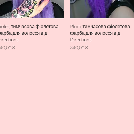
Швидкий перегляд
Швидкий перегляд
iolet, тимчасова фіолетова
Plum, тимчасова фіолетова
арба для волосся від
фарба для волосся від
irections
Directions
іна
Ціна
40,00 ₴
340,00 ₴