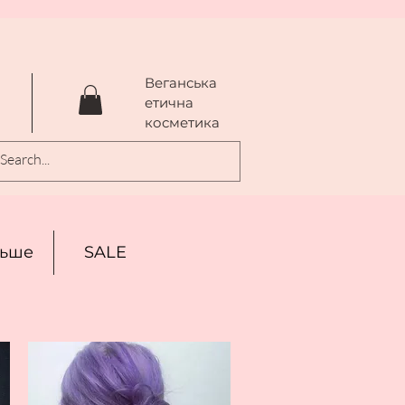
Веганська
a
етична
косметика
льше
SALE