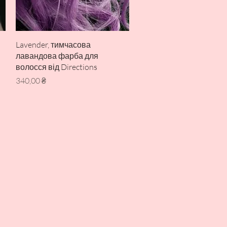
Швидкий перегляд
Lavender, тимчасова
лавандова фарба для
волосся від Directions
Ціна
340,00 ₴