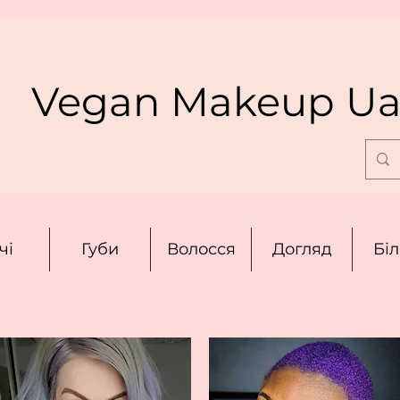
Vegan Makeup U
чі
Губи
Волосся
Догляд
Бі