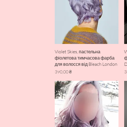
Швидкий перегляд
Violet Skies, пастельна
W
фіолетова тимчасова фарба
ф
для волосся від Bleach London
D
Ціна
Ц
390,00 ₴
3