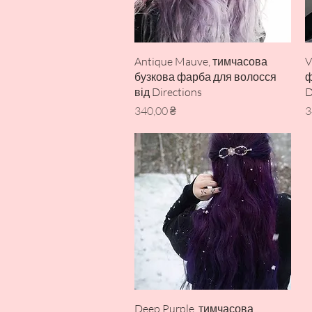
Швидкий перегляд
Antique Mauve, тимчасова
V
бузкова фарба для волосся
ф
від Directions
D
Ціна
Ц
340,00 ₴
3
Швидкий перегляд
Deep Purple, тимчасова