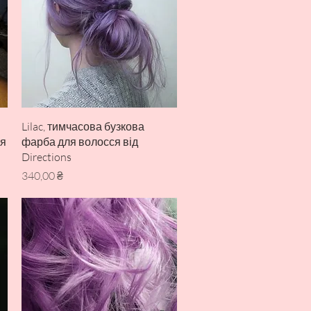
Швидкий перегляд
Lilac, тимчасова бузкова
ся
фарба для волосся від
Directions
Ціна
340,00 ₴