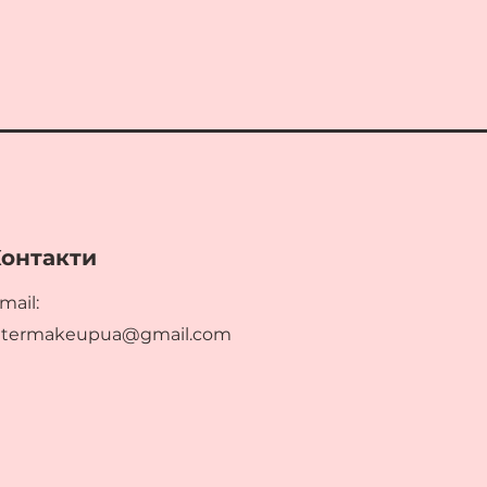
онтакти
mail:
ltermakeupua@gmail.com