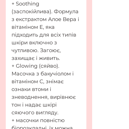
+ Soothing
(заспокійлива). Формула
з екстрактом Алое Вера і
вітаміном Е, яка
підходить для всіх типів
шкіри включно з
чутливою. Загоює,
захищає і живить.
+ Glowing (сяйво).
Масочка з бакучіолом і
вітаміном С, знімає
ознаки втоми і
зневоднення, вирівнює
тон і надає шкірі
сяючого вигляду.
+ масочки повністю
біорозкладні, їх можна