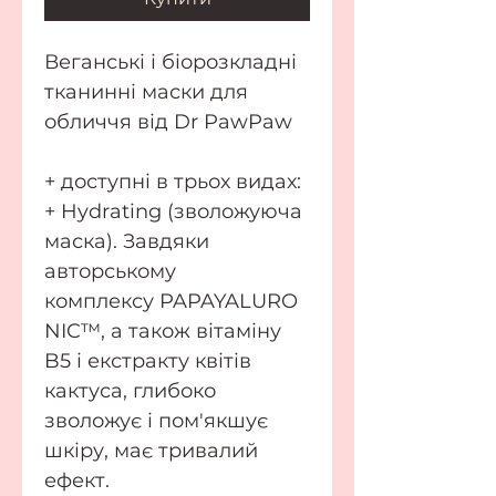
Веганські і біорозкладні
тканинні маски для
обличчя від Dr PawPaw
+ доступні в трьох видах:
+ Hydrating (зволожуюча
маска). Завдяки
авторському
комплексу PAPAYALURO
NIC™, а також вітаміну
B5 і екстракту квітів
кактуса, глибоко
зволожує і пом'якшує
шкіру, має тривалий
ефект.