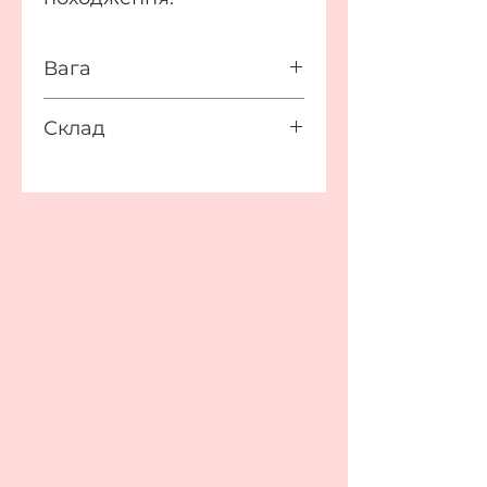
Вага
16 г
Склад
Octyldodecyl Stearoyl
Stearate, Pentaerythrityl
Tetraisostearate,
Dimethicone,
Isohexadecane,
Isododecane,
Phenoxyethanol,
Ethylhexylglycerin (+/-) Tin
Oxide, Synthetic
Fluorphlogopite, Mica, CI
77891, CI 77492, CI 77491,