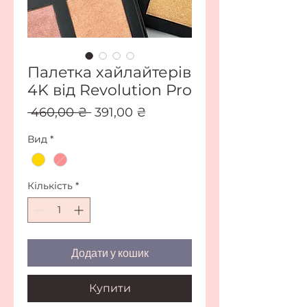
Палетка хайлайтерів
4K від Revolution Pro
Звичайна
За
 460,00 ₴ 
391,00 ₴
ціна
розпродажем
Вид
*
Кількість
*
Додати у кошик
Купити