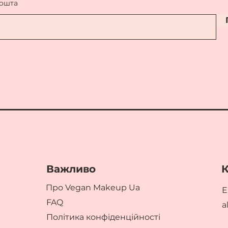
пошта
Важливо
К
Про Vegan Makeup Ua
E
FAQ
a
Політика конфіденційності