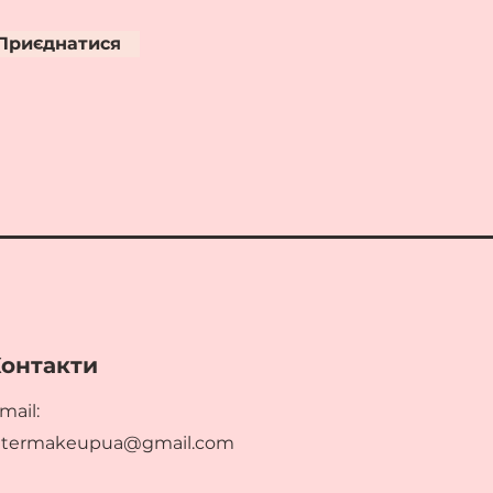
Приєднатися
онтакти
mail:
ltermakeupua@gmail.com