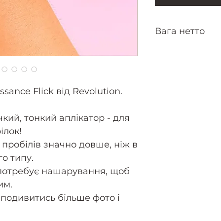
Вага нетто
0.8 г
ance Flick від Revolution.
чкий, тонкий аплікатор - для
ілок!
 пробілів значно довше, ніж в
го типу.
 потребує нашарування, щоб
им.
 подивитись більше фото і