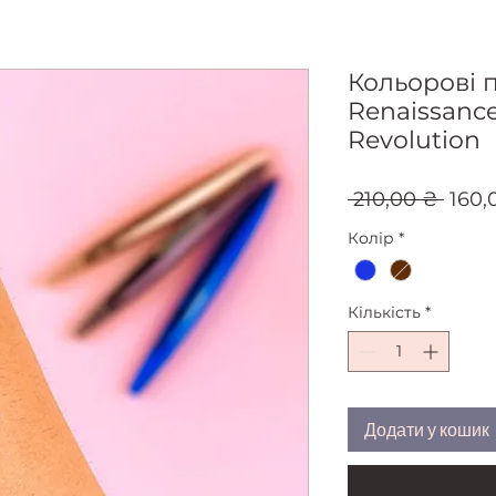
Кольорові 
Renaissance 
Revolution
Звич
 210,00 ₴ 
160,
ціна
Колір
*
Кількість
*
Додати у кошик