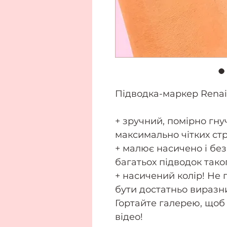
Підводка-маркер Renaiss
+ зручний, помірно гну
максимально чітких стр
+ малює насичено і без
багатьох підводок тако
+ насичений колір! Не
бути достатньо виразн
Гортайте галерею, щоб
відео!