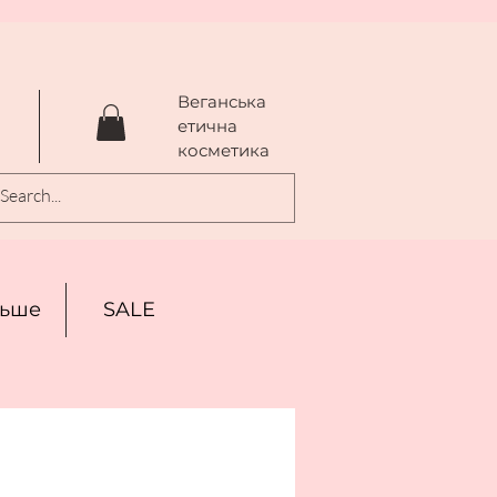
Веганська
a
етична
косметика
льше
SALE