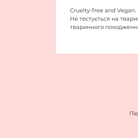
Cruelty-free and Vegan.
Не тестується на твари
тваринного походженн
Під