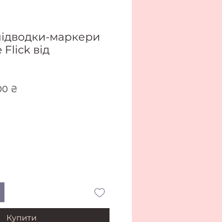
підводки-маркери
Flick від
айна
За
00 ₴
розпродажем
Купити