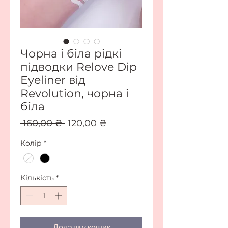
Чорна і біла рідкі
підводки Relove Dip
Eyeliner від
Revolution, чорна і
біла
Звичайна
За
 160,00 ₴ 
120,00 ₴
ціна
розпродажем
Колір
*
Кількість
*
Додати у кошик