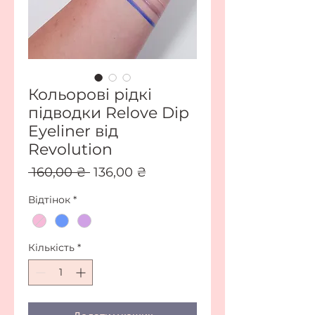
Кольорові рідкі
підводки Relove Dip
Eyeliner від
Revolution
Звичайна
За
 160,00 ₴ 
136,00 ₴
ціна
розпродажем
Відтінок
*
Кількість
*