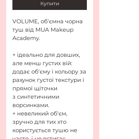
Купити
VOLUME, об'ємна чорна
туш від MUA Makeup
Academy.
+ ідеально для довших,
але менш густих вій:
додає об'єму і кольору за
рахунок густої текстури і
прямої щіточки
з синтетичними
ворсинками.
+ невеликий об'єм,
зручно для тих хто
користується тушю не
часто, і не встигає