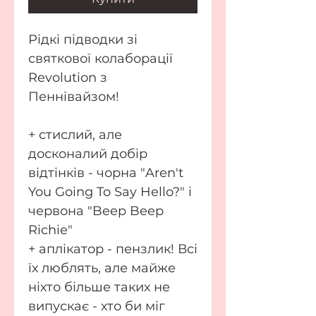
Рідкі підводки зі
святкової колаборації
Revolution з
Пеннівайзом!
+ стислий, але
досконалий добір
відтінків - чорна "Aren't
You Going To Say Hello?" і
червона "Beep Beep
Richie"
+ аплікатор - пензлик! Всі
їх люблять, але майже
ніхто більше таких не
випускає - хто би міг