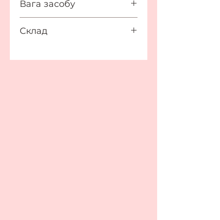
Вага засобу
6.5 грам
Склад
Aren't You Going To Say
Hello:
ACRYLATES COPOLYMER,
AQUA (WATER, EAU),
HYDROXYETHYLCELLULO
SE, PROPYLENE GLYCOL,
POLYSORBATE 60,
PHENOXYETHANOL,
ETHYLHEXYLGLYCERIN,
PARFUM (FRAGRANCE),
CI 77499 (IRON OXIDES).
Beep Beep Richie:
AQUA (WATER, EAU),