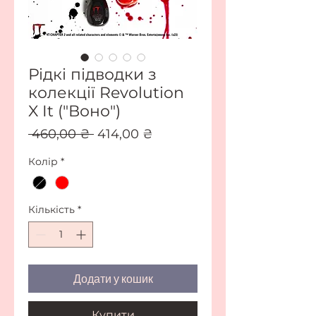
Рідкі підводки з
колекції Revolution
X It ("Воно")
Звичайна
За
 460,00 ₴ 
414,00 ₴
ціна
розпродажем
Колір
*
Кількість
*
Додати у кошик
Купити